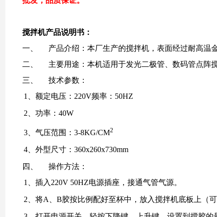
批发，品质保证。
搅拌机产品说明书：
一、
产品介绍：本厂生产的搅拌机，表面经过耐高温
二、
主要用途：本机适用于发光二极管、数码管点阵
三、
技术参数：
1、
额定电压：
220V
频率：
50HZ
2、
功率：
40W
2
3、
气压范围：
3-8KG
/CM
4、
外型尺寸：
360x260x730mm
四、
操作方法：
1、
插入
220V 50HZ
电源插座，接通气管气源。
2、
将
A
、
B
胶按比例配好至杯中，放入搅拌机底板上（可
3、
打开电源开关，轻按下降键、上升键，设置到搅胶的