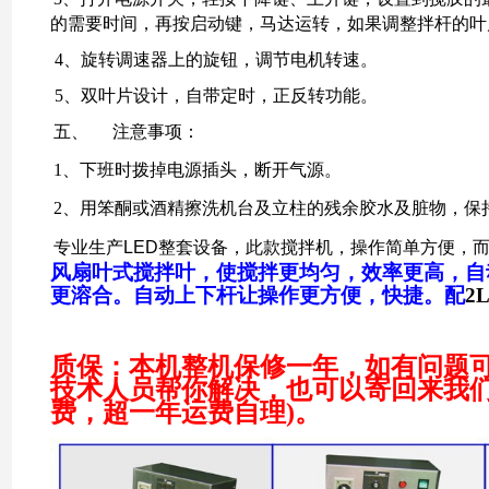
的需要时间，再按启动键，马达运转，如果调整拌杆的叶
4、
旋转调速器上的旋钮，调节电机转速。
5、
双叶片设计，自带定时，正反转功能。
五、
注意事项：
1、
下班时拨掉电源插头，断开气源。
2、
用笨酮或酒精擦洗机台及立柱的残余胶水及脏物，保
专业生产
LED
整套设备，此款搅拌机，操作简单方便，
风扇叶式搅拌叶，使搅拌更均匀，效率更高，自
更溶合。自动上下杆让操作更方便，快捷。配
2
质保：本机
整机保修一年，如有问题
技术人员帮你解决，也可以寄回来我们
费，超一年运费自理)。